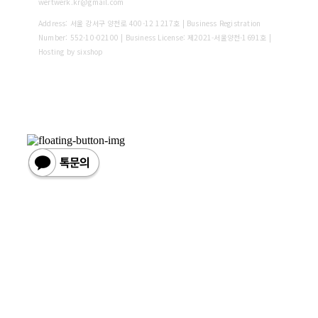
wertwerk.kr@gmail.com
Address: 서울 강서구 양천로 400-12 1217호 | Business Registration
Number:
552-10-02100
| Business License:
제2021-서울양천-1691호
|
Hosting by sixshop