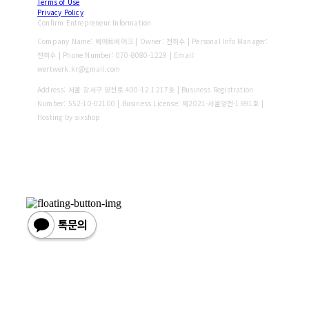
Terms of Use
Privacy Policy
Confirm Entrepreneur Information
Company Name: 베어트베어크 | Owner: 전희수 | Personal Info Manager:
전희수 | Phone Number: 070-8080-1229 | Email:
wertwerk.kr@gmail.com
Address: 서울 강서구 양천로 400-12 1217호 | Business Registration
Number:
552-10-02100
| Business License:
제2021-서울양천-1691호
|
Hosting by sixshop