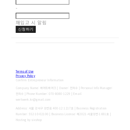
-
재입고 시 알림
신청하기
Terms of Use
Privacy Policy
Confirm Entrepreneur Information
Company Name: 베어트베어크 | Owner: 전희수 | Personal Info Manager:
전희수 | Phone Number: 070-8080-1229 | Email:
wertwerk.kr@gmail.com
Address: 서울 강서구 양천로 400-12 1217호 | Business Registration
Number:
552-10-02100
| Business License:
제2021-서울양천-1691호
|
Hosting by sixshop