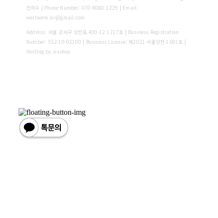
전희수 | Phone Number: 070-8080-1229 | Email:
wertwerk.kr@gmail.com
Address: 서울 강서구 양천로 400-12 1217호 | Business Registration
Number:
552-10-02100
| Business License:
제2021-서울양천-1691호
|
Hosting by sixshop