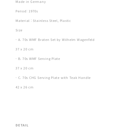
Made in Germany
Period: 1970s
Material : Stainless Steel, Plastic
Size
- A. 70s WMF Braten Set by Wilhelm Wagenfeld
37 x 20 cm
- B. 70s WMF Serving Plate
37 x 20 cm
- C. 70s CHG Serving Plate with Teak Handle
42 x 26 cm
DETAIL