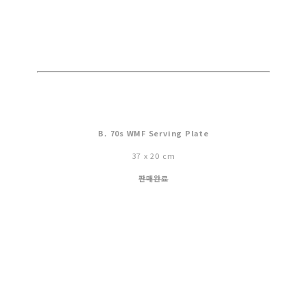
B. 70s WMF Serving Plate
37 x 20 cm
판매완료