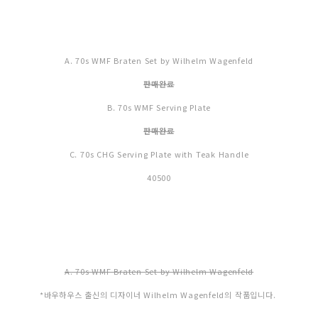
A. 70s WMF Braten Set by Wilhelm Wagenfeld
판매완료
B. 70s WMF Serving Plate
판매완료
C. 70s CHG Serving Plate with Teak Handle
40500
A. 70s WMF Braten Set by Wilhelm Wagenfeld
*바우하우스 출신의 디자이너 Wilhelm Wagenfeld의 작품입니다.