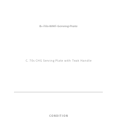
B. 70s WMF Serving Plate
C. 70s CHG Serving Plate with Teak Handle
CONDITION