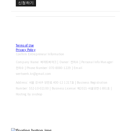
신청하기
Terms of Use
Privacy Policy
Confirm Entrepreneur Information
Company Name: 베어트베어크 | Owner: 전희수 | Personal Info Manager:
전희수 | Phone Number: 070-8080-1229 | Email:
wertwerk.kr@gmail.com
Address: 서울 강서구 양천로 400-12 1217호 | Business Registration
Number:
552-10-02100
| Business License:
제2021-서울양천-1691호
|
Hosting by sixshop