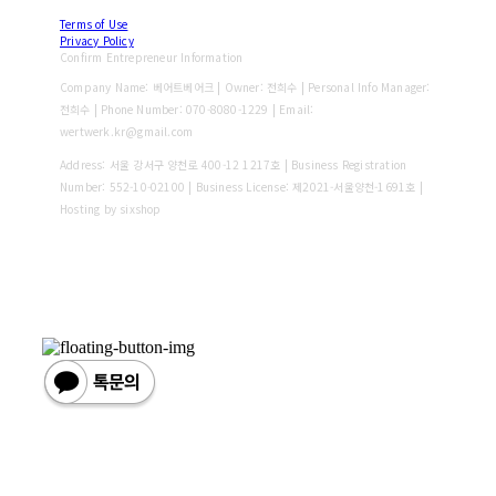
Terms of Use
Privacy Policy
Confirm Entrepreneur Information
Company Name: 베어트베어크 | Owner: 전희수 | Personal Info Manager:
전희수 | Phone Number: 070-8080-1229 | Email:
wertwerk.kr@gmail.com
Address: 서울 강서구 양천로 400-12 1217호 | Business Registration
Number:
552-10-02100
| Business License:
제2021-서울양천-1691호
|
Hosting by sixshop