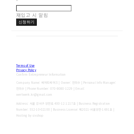
-
재입고 시 알림
신청하기
Terms of Use
Privacy Policy
Confirm Entrepreneur Information
Company Name: 베어트베어크 | Owner: 전희수 | Personal Info Manager:
전희수 | Phone Number: 070-8080-1229 | Email:
wertwerk.kr@gmail.com
Address: 서울 강서구 양천로 400-12 1217호 | Business Registration
Number:
552-10-02100
| Business License:
제2021-서울양천-1691호
|
Hosting by sixshop