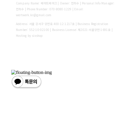
Company Name: 베어트베어크 | Owner: 전희수 | Personal Info Manager:
전희수 | Phone Number: 070-8080-1229 | Email:
wertwerk.kr@gmail.com
Address: 서울 강서구 양천로 400-12 1217호 | Business Registration
Number:
552-10-02100
| Business License:
제2021-서울양천-1691호
|
Hosting by sixshop