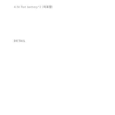
4.5V flat battery*2 (
미포함
)
DETAIL