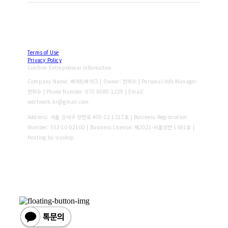
Terms of Use
Privacy Policy
Confirm Entrepreneur Information
Company Name: 베어트베어크 | Owner: 전희수 | Personal Info Manager:
전희수 | Phone Number: 070-8080-1229 | Email:
wertwerk.kr@gmail.com
Address: 서울 강서구 양천로 400-12 1217호 | Business Registration
Number:
552-10-02100
| Business License:
제2021-서울양천-1691호
|
Hosting by sixshop