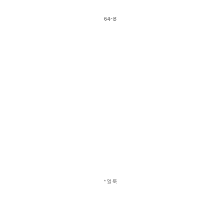
64-B
*얼룩