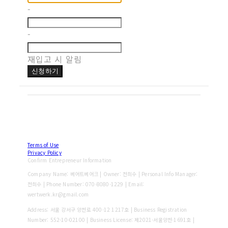
-
-
재입고 시 알림
신청하기
Terms of Use
Privacy Policy
Confirm Entrepreneur Information
Company Name: 베어트베어크 | Owner: 전희수 | Personal Info Manager:
전희수 | Phone Number: 070-8080-1229 | Email:
wertwerk.kr@gmail.com
Address: 서울 강서구 양천로 400-12 1217호 | Business Registration
Number:
552-10-02100
| Business License:
제2021-서울양천-1691호
|