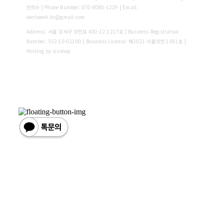
전희수 | Phone Number: 070-8080-1229 | Email:
wertwerk.kr@gmail.com
Address: 서울 강서구 양천로 400-12 1217호 | Business Registration
Number:
552-10-02100
| Business License:
제2021-서울양천-1691호
|
Hosting by sixshop