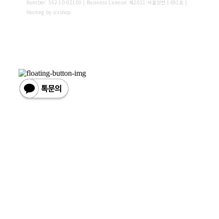
Number:
552-10-02100
| Business License:
제2021-서울양천-1691호
|
Hosting by sixshop