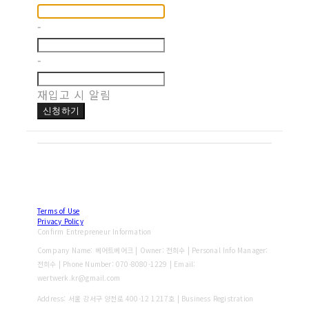
-
-
재입고 시 알림
신청하기
Terms of Use
Privacy Policy
Confirm Entrepreneur Information
Company Name: 베어트베어크 | Owner: 전희수 | Personal Info Manager:
전희수 | Phone Number: 070-8080-1229 | Email:
wertwerk.kr@gmail.com
Address: 서울 강서구 양천로 400-12 1217호 | Business Registration